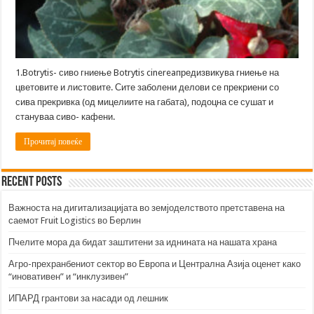
1.Botrytis- сиво гниење Botrytis cinereaпредизвикува гниење на
цветовите и листовите. Сите заболени делови се прекриени со
сива прекривка (од мицелиите на габата), подоцна се сушат и
стануваа сиво- кафени.
Прочитај повеќе
Recent Posts
Важноста на дигитализацијата во земјоделството претставена на
саемот Fruit Logistics во Берлин
Пчелите мора да бидат заштитени за иднината на нашата храна
Агро-прехранбениот сектор во Европа и Централна Азија оценет како
“иновативен” и “инклузивен”
ИПАРД грантови за насади од лешник