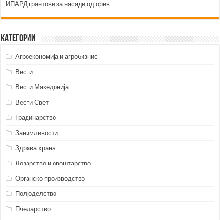
ИПАРД грантови за насади од орев
Категории
Агроекономија и агробизнис
Вести
Вести Македонија
Вести Свет
Градинарство
Занимливости
Здрава храна
Лозарство и овоштарство
Органско производство
Полјоделство
Пчеларство