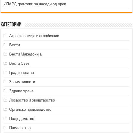
ИПАРД грантови за насади од орев
Категории
Агроекономија и агробизнис
Вести
Вести Македонија
Вести Свет
Градинарство
Занимливости
Здрава храна
Лозарство и овоштарство
Органско производство
Полјоделство
Пчеларство