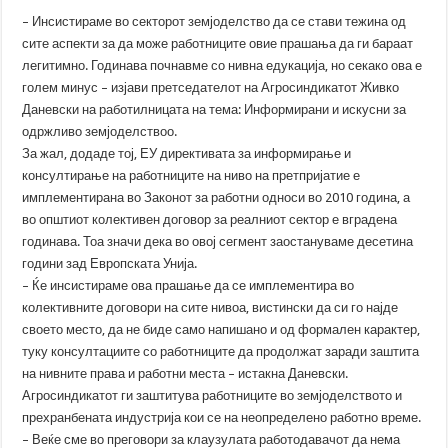
– Инсистираме во секторот земјоделство да се стави тежина од
сите аспекти за да може работниците овие прашања да ги бараат
легитимно. Годинава почнавме со нивна едукација, но секако ова е
голем минус – изјави претседателот на Агросиндикатот Живко
Даневски на работилницата на тема: Информирани и искусни за
одржливо земјоделствоо.
За жал, додаде тој, ЕУ директивата за информирање и
консултирање на работниците на ниво на претпријатие е
имплементирана во Законот за работни односи во 2010 година, а
во општиот колективен договор за реалниот сектор е вградена
годинава. Тоа значи дека во овој сегмент заостануваме десетина
години зад Европската Унија.
– Ќе инсистираме ова прашање да се имплементира во
колективните договори на сите нивоа, вистински да си го најде
своето место, да не биде само напишано и од формален карактер,
туку консултациите со работниците да продолжат заради заштита
на нивните права и работни места – истакна Даневски.
Агросиндикатот ги заштитува работниците во земјоделството и
прехранбената индустрија кои се на неопределено работно време.
– Веќе сме во преговори за клаузулата работодавачот да нема