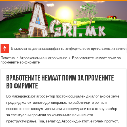
Важноста на дигитализацијата во земјоделството претставена на саемот 
Почетна
/
Агроекономија и агробизнис
/
Вработените немаат поим за
промените во фирмите
Вработените немаат поим за промените
во фирмите
Во македонскиот агросектор постои социјален дијалог ако се земе
предвид колективното договорање, но работниците речиси
воопшто не се консултирани или информирани кога станува збор
за евентуални промени во компаниите или нивното
преструктуирање. Тоа, велат од Агросиндикатот, е голем пропуст.