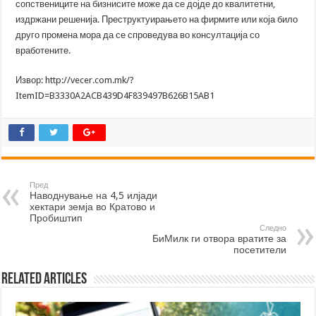
сопствениците на бизнисите може да се дојде до квалитетни,
издржани решенија. Преструктуирањето на фирмите или која било
друго промена мора да се спроведува во консултација со
вработените.
Извор: http://vecer.com.mk/?
ItemID=B3330A2ACB439D4F839497B626B15AB1
Пред
Наводнување на 4,5 илјади
хектари земја во Кратово и
Пробиштип
Следно
БиМилк ги отвора вратите за
посетители
Related Articles