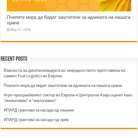
Пчелите мора да бидат заштитени за иднината на нашата
храна
May 21, 2018
Recent Posts
Важноста на дигитализацијата во земјоделството претставена на
саемот Fruit Logistics во Берлин
Пчелите мора да бидат заштитени за иднината на нашата храна
Агро-прехранбениот сектор во Европа и Централна Азија оценет како
“иновативен” и “инклузивен”
ИПАРД грантови за насади од лешник
ИПАРД грантови за насади од орев