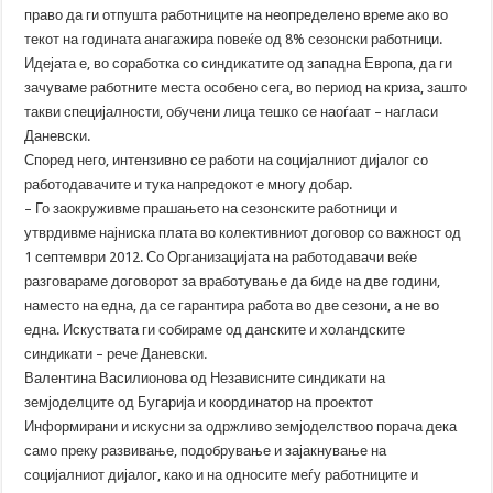
право да ги отпушта работниците на неопределено време ако во
текот на годината анагажира повеќе од 8% сезонски работници.
Идејата е, во соработка со синдикатите од западна Европа, да ги
зачуваме работните места особено сега, во период на криза, зашто
такви специјалности, обучени лица тешко се наоѓаат – нагласи
Даневски.
Според него, интензивно се работи на социјалниот дијалог со
работодавачите и тука напредокот е многу добар.
– Го заокруживме прашањето на сезонските работници и
утврдивме најниска плата во колективниот договор со важност од
1 септември 2012. Со Организацијата на работодавачи веќе
разговараме договорот за вработување да биде на две години,
наместо на една, да се гарантира работа во две сезони, а не во
една. Искуствата ги собираме од данските и холандските
синдикати – рече Даневски.
Валентина Василионова од Независните синдикати на
земјоделците од Бугарија и координатор на проектот
Информирани и искусни за одржливо земјоделствоо порача дека
само преку развивање, подобрување и зајакнување на
социјалниот дијалог, како и на односите меѓу работниците и