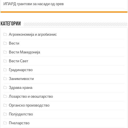
ИПАРД грантови за насади од орев
Категории
Агроекономија и агробизнис
Вести
Вести Македонија
Вести Свет
Градинарство
Занимливости
Здрава храна
Лозарство и овоштарство
Органско производство
Полјоделство
Пчеларство