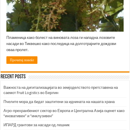
Пламеница како болест на виновата лоза ги нападна лозовите
насади во Тиквешко како последица на долготрајните дождови
оваа пролет.
Прочитај повеќе
Recent Posts
Важноста на дигитализацијата во земјоделството претставена на
саемот Fruit Logistics во Берлин
Пчелите мора да бидат заштитени за иднината на нашата храна
Агро-прехранбениот сектор во Европа и Централна Азија оценет како
“иновативен” и “инклузивен”
ИПАРД грантови за насади од лешник