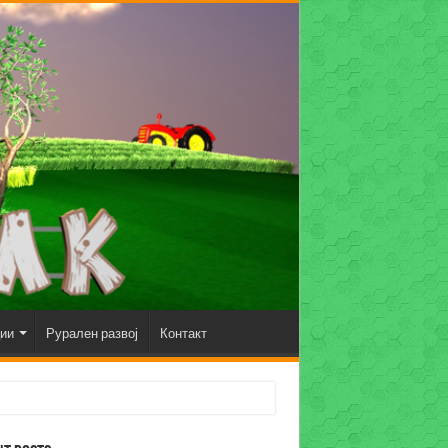
ции
Рурален развој
Контакт