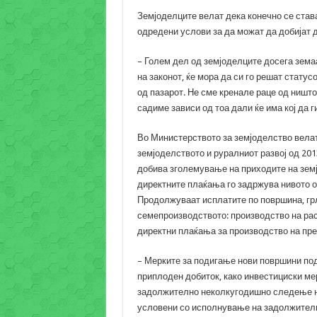
Земјоделците велат дека конечно се став
одредени услови за да можат да добијат
– Голем дел од земјоделците досега земаа
на законот, ќе мора да си го решат статус
од пазарот. Не сме кренале раце од ништо,
садиме зависи од тоа дали ќе има кој да г
Во Министерството за земјоделство велат
земјоделството и руралниот развој од 201
добива зголемување на приходите на земј
директните плаќања го задржува нивото од
Продолжуваат исплатите по површина, грл
семепроизводството: производство на раса
директни плаќања за производство на пре
– Мерките за подигање нови површини под 
приплоден добиток, како инвестициски мер
задолжително неколкугодишно следење на
условени со исполнување на задолжителн