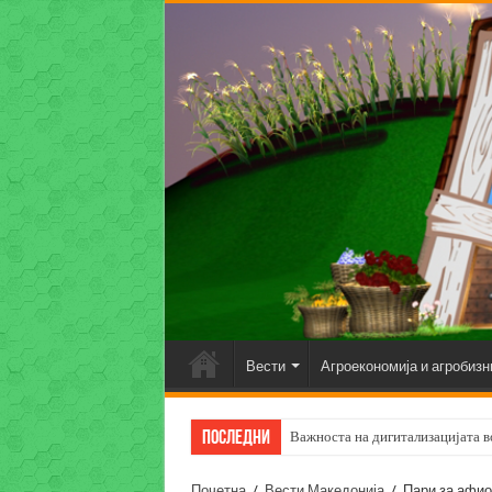
Вести
Агроекономија и агробизн
Последни
Важноста на дигитализацијата во
Почетна
/
Вести Македонија
/
Пари за афион