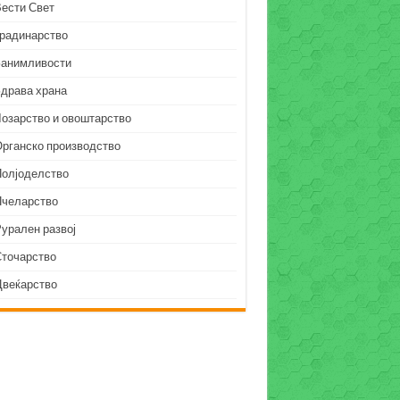
Вести Свет
Градинарство
Занимливости
Здрава храна
Лозарство и овоштарство
Органско производство
Полјоделство
Пчеларство
урален развој
Сточарство
Цвеќарство