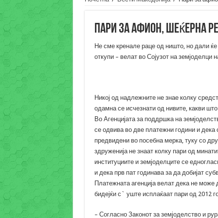
Пари за афион, шеќерна ре
Не сме кренале раце од ништо, но дали ќе 
откупи – велат во Сојузот на земјоделци н
Никој од надлежните не знае колку средс
одамна се исчезнати од нивите, какви што
Во Агенцијата за поддршка на земјоделст
се одвива во две платежни години и дека 
предвидени во посебна мерка, туку со дру
здруженија не знаат колку пари од минати
институциите и земјоделците се едноглас
и дека прв пат годинава за да добијат су
Платежната агенција велат дека не може 
бидејќи с` уште исплаќаат пари од 2012 г
– Согласно Законот за земјоделство и рур