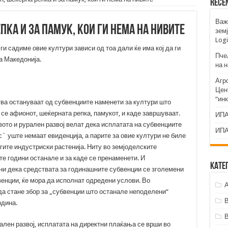
Rece
Важ
пка и за памук, кои ги нема на нивите
земј
Logi
ги садиме овие култури зависи од тоа дали ќе има кој да ги
Пче
а Македонија.
на 
Агр
Цент
“ин
тва остануваат од субвенциите наменети за култури што
 се афионот, шеќерната репка, памукот, и каде завршуваат.
ИПА
вото и рурален развој велат дека исплатата на субвенциите
ИПА
с` уште немаат евиденција, а парите за овие култури не биле
гите индустриски растенија. Ниту во земјоделските
те години останале и за каде се пренаменети. И
Кате
ни дека средствата за годинашните субвенции се зголемени
бвенции, ќе мора да исполнат одредени услови. Во
А
да стане збор за „субвенции што останале неподелени“
одина.
ален развој, исплатата на директни плаќања се врши во