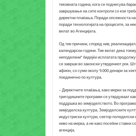
тековната година, кога се поднесува барањ
завршување на сите контроли со кои треб
директни плаќања. Поради опсежноста на 
поради технологијата на процесите, за не
велат во Агенцијата.
Од тие причини, според нив, реализацијат
календарски години. Тие велат дека токму
неподелени“ бидејќи исплатата продолжув
се заврши во законски утврдениот рок. Шт
афион, со суми околу 9.000 денари за хек
поединечно по култура.
– Директните плаќања, како мерки за под
тригодишните програми се утврдуваат како
поддршка во земјоделството. Во програма
земјоделска култура. Земјоделските култ
индустриски култури, сектор поледелски 
ниво на мерка, а не како посебни ставки 
агенција.