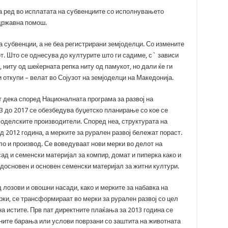
а ред во исплатата на субвенциите со исполнувањето
 државна помош.
 субвенции, а не беа регистрирани земјоделци. Со измените
от. Што се однесува до културите што ги садиме, с` зависи
 ниту од шеќерната репка ниту од памукот, но дали ќе ги
и откупи – велат во Сојузот на земјоделци на Македонија.
 дека според Националната програма за развој на
3 до 2017 се обезбедува буџетско планирање со кое се
оделските производители. Според неа, структурата на
 2012 година, а мерките за рурален развој бележат пораст.
о и производ. Се воведуваат нови мерки во делот на
д и семенски материјал за компир, домат и пиперка како и
досновен и основен семенски материјал за житни култури.
лозови и овошни насади, како и мерките за набавка на
ки, се трансформираат во мерки за рурален развој со цел
 истите. Прв пат директните плаќања за 2013 година се
ите барања или услови поврзани со заштита на животната