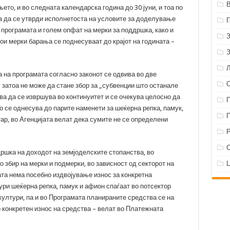
ето, и во следната календарска година до 30 јуни, и тоа по
а да се утврди исполнетоста на условите за доделување
програмата и голем опфат на мерки за поддршка, како и
кои мерки барања се поднесуваат до крајот на годината –
а на програмата согласно законот се одвива во две
 затоа не може да стане збор за „субвенции што останале
а да се извршува во континуитет и се очекува целосно да
о се однесува до парите наменети за шеќерна репка, памук,
тар, во Агенцијата велат дека сумите не се определени
Р
дршка на доходот на земјоделските стопанства, во
 збир на мерки и подмерки, во зависност од секторот на
та нема посебно издвојување износ за конкретна
ури шеќерна репка, памук и афион спаѓаат во потсектор
култури, па и во Програмата планираните средства се на
со конкретен износ на средства – велат во Платежната