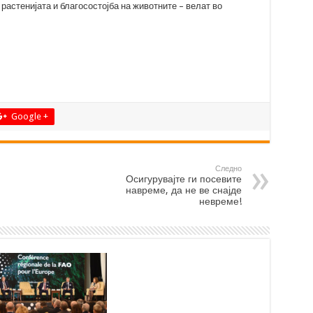
 растенијата и благосостојба на животните – велат во
Google +
Следно
Осигурувајте ги посевите
навреме, да не ве снајде
невреме!