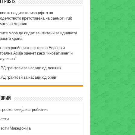
nt Posts
носта на дигитализацијата во
оделството претставена на саемот Fruit
stics во Берлин
лите мора да бидат заштитени за иднината
нашата храна
о-прехранбениот сектор во Европа и
рална Азија оценет како “иновативен” и
клузивен”
РД грантови за насади од лешник
РД грантови за насади од орев
гории
гроекономија и агробизнис
Вести
Вести Македонија