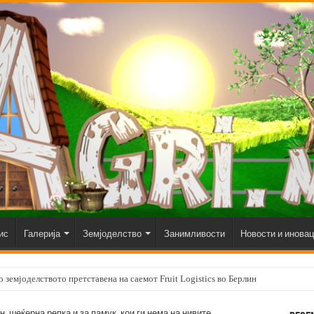
ис
Галерија
Земјоделство
Занимливости
Новости и инова
 земјоделството претставена на саемот Fruit Logistics во Берлин
, шеќерна репка и за памук, кои ги нема на нивите