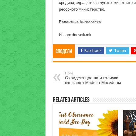
средина, здравјето на луѓето, животните и
ресорното министерство.
Валентина Ангеловска
Извор:
dnevnik.mk
Facebook
Twitter
Сподели
Пред
Охридска цреша и галички
кашкавал Made in Macedonia
Related Articles