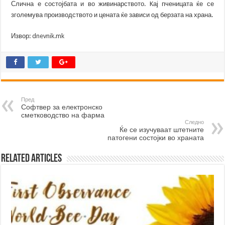
Слична е состојбата и во живинарството. Kај пченицата ќе се
зголемува производството и цената ќе зависи од берзата на храна.
Извор:
dnevnik.mk
Пред
Софтвер за електронско
сметководство на фарма
Следно
Ќе се изучуваат штетните
патогени состојки во храната
Related Articles