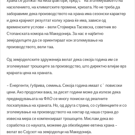
храна се должат на низа фактори, пред с` на зголемувањето на
населението, на климатските промени, кризата. Но не треба да
заборавиме дека производството на храна има сезонски карактер
и дека крајниот резултат колку храна ќе има, зависи од
временските услови – вели Стојмирка Тасевска, советник во
Стопанската комора на Македонија. За нас е најбитно
земјоделците да се ориентираат кон зголемување на
производството, вели таа.
Од земјоделските здруженија велат дека секоја година им се
зголемуваат трошоците за производство, што директно влијае врз
крајната цена на храната.
– Енергенти, ѓубрива, семиња. Секоја година имаат с` повисоки
цени. Ако продолжи вака, за десет години може да излезе дека
предвидувањата на ФАО се многу пониски од реалните
поскапувања на храната. Но, од друга страна, со субвенциите и со
зголемување на производството на хектар од наша страна до
извесна мера се компензираат трошоците. Мислам дека во
соработка со науката, можеме да обезбедиме евтина храна –
велат во Сојузот на земјоделци на Македонија.