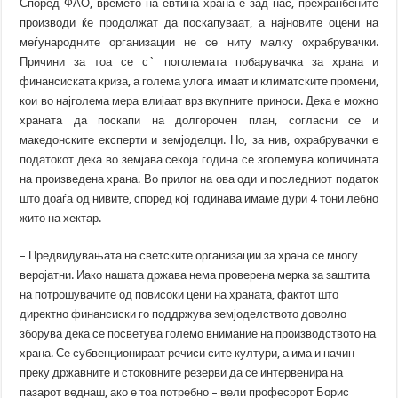
Според ФАО, времето на евтина храна е зад нас, прехранбените
производи ќе продолжат да поскапуваат, а најновите оцени на
меѓународните организации не се ниту малку охрабрувачки.
Причини за тоа се с` поголемата побарувачка за храна и
финансиската криза, а голема улога имаат и климатските промени,
кои во најголема мера влијаат врз вкупните приноси. Дека е можно
храната да поскапи на долгорочен план, согласни се и
македонските експерти и земјоделци. Но, за нив, охрабрувачки е
податокот дека во земјава секоја година се зголемува количината
на произведена храна. Во прилог на ова оди и последниот податок
што доаѓа од нивите, според кој годинава имаме дури 4 тони лебно
жито на хектар.
– Предвидувањата на светските организации за храна се многу
веројатни. Иако нашата држава нема проверена мерка за заштита
на потрошувачите од повисоки цени на храната, фактот што
директно финансиски го поддржува земјоделството доволно
зборува дека се посветува големо внимание на производството на
храна. Се субвенционираат речиси сите култури, а има и начин
преку државните и стоковните резерви да се интервенира на
пазарот веднаш, ако е тоа потребно – вели професорот Борис