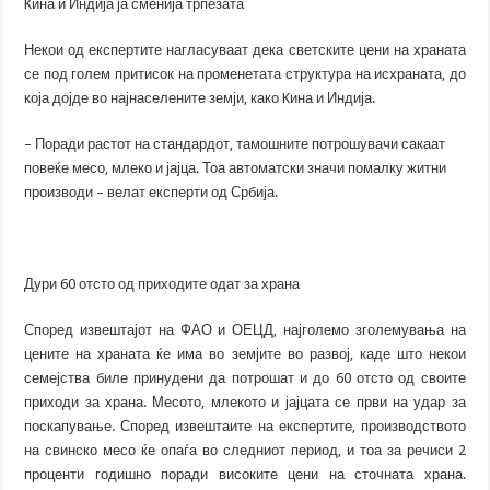
Kина и Индија ја сменија трпезата
Некои од експертите нагласуваат дека светските цени на храната
се под голем притисок на променетата структура на исхраната, до
која дојде во најнаселените земји, како Kина и Индија.
– Поради растот на стандардот, тамошните потрошувачи сакаат
повеќе месо, млеко и јајца. Тоа автоматски значи помалку житни
производи – велат експерти од Србија.
Дури 60 отсто од приходите одат за храна
Според извештајот на ФАО и ОЕЦД, најголемо зголемувања на
цените на храната ќе има во земјите во развој, каде што некои
семејства биле принудени да потрошат и до 60 отсто од своите
приходи за храна. Месото, млекото и јајцата се први на удар за
поскапување. Според извештаите на експертите, производството
на свинско месо ќе опаѓа во следниот период, и тоа за речиси 2
проценти годишно поради високите цени на сточната храна.