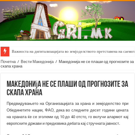
Важноста на дигитализацијата во земјоделството претставена на саемот 
Почетна
/
Вести Македонија
/
Македонија не се плаши од прогнозите за
скапа храна
Македонија не се плаши од прогнозите за
скапа храна
Предвидувањето на Организацијата за храна и земјоделство при
Обединетите нации, ФАО, дека во следните десет години цената
на храната ќе се зголеми од 10 до 40 отсто, го вклучи алармот кај
европските држави и предизвика дебата кај стручната јавност.