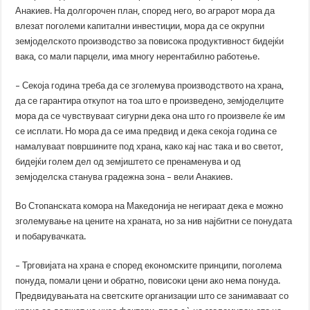
Анакиев. На долгорочен план, според него, во аграрот мора да
влезат поголеми капитални инвестиции, мора да се окрупни
земјоделското производство за повисока продуктивност бидејќи
вака, со мали парцели, има многу нерентабилно работење.
– Секоја година треба да се зголемува производството на храна,
да се гарантира откупот на тоа што е произведено, земјоделците
мора да се чувствуваат сигурни дека она што го произвеле ќе им
се исплати. Но мора да се има предвид и дека секоја година се
намалуваат површините под храна, како кај нас така и во светот,
бидејќи голем дел од земјиштето се пренаменува и од
земјоделска станува градежна зона – вели Анакиев.
Во Стопанската комора на Македонија не негираат дека е можно
зголемување на цените на храната, но за нив најбитни се понудата
и побарувачката.
– Трговијата на храна е според економските принципи, поголема
понуда, помали цени и обратно, повисоки цени ако нема понуда.
Предвидувањата на светските организации што се занимаваат со