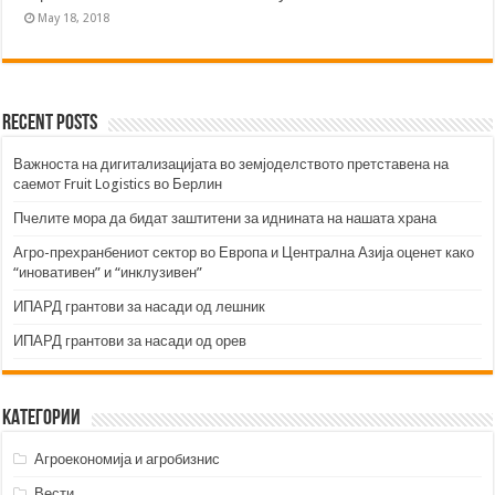
May 18, 2018
Recent Posts
Важноста на дигитализацијата во земјоделството претставена на
саемот Fruit Logistics во Берлин
Пчелите мора да бидат заштитени за иднината на нашата храна
Агро-прехранбениот сектор во Европа и Централна Азија оценет како
“иновативен” и “инклузивен”
ИПАРД грантови за насади од лешник
ИПАРД грантови за насади од орев
Категории
Агроекономија и агробизнис
Вести