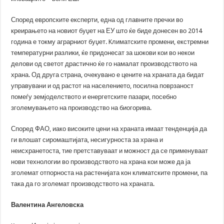
Според европските експерти, една од главните пречки во
креирањето на новиот буџет на ЕУ што ќе биде донесен во 2014
година е токму аграрниот буџет. Kлиматските промени, екстремни
температурни разлики, ќе придонесат за шокови кои во некои
делови од светот драстично ќе го намалат производството на
храна. Од друга страна, очекувано е цените на храната да бидат
управувани и од растот на населението, посилна поврзаност
помеѓу земјоделството и енергетските пазари, посебно
зголемувањето на производство на биогорива.
Според ФАО, иако високите цени на храната имаат тенденција да
ги влошат сиромаштијата, несигурноста за храна и
неисхранетоста, тие претставуваат и можност да се применуваат
нови технологии во производството на храна кои може да ја
зголемат отпорноста на растенијата кон климатските промени, па
така да го зголемат производството на храната.
Валентина Ангеловска