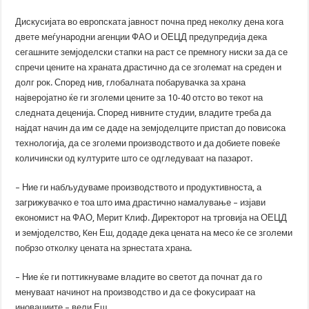
Дискусијата во европската јавност почна пред неколку дена кога
двете меѓународни агенции ФАО и ОЕЦД предупредија дека
сегашните земјоделски стапки на раст се премногу ниски за да се
спречи цените на храната драстично да се зголемат на среден и
долг рок. Според нив, глобалната побарувачка за храна
најверојатно ќе ги зголеми цените за 10-40 отсто во текот на
следната деценија. Според нивните студии, владите треба да
најдат начин да им се даде на земјоделците пристап до повисока
технологија, да се зголеми производството и да добиете повеќе
количински од културите што се одгледуваат на пазарот.
– Ние ги набљудуваме производството и продуктивноста, а
загрижувачко е тоа што има драстично намалување – изјави
економист на ФАО, Мерит Kлиф. Директорот на трговија на ОЕЦД
и земјоделство, Kен Еш, додаде дека цената на месо ќе се зголеми
побрзо отколку цената на зрнестата храна.
– Ние ќе ги поттикнуваме владите во светот да почнат да го
менуваат начинот на производство и да се фокусираат на
иновациите – вели Еш.