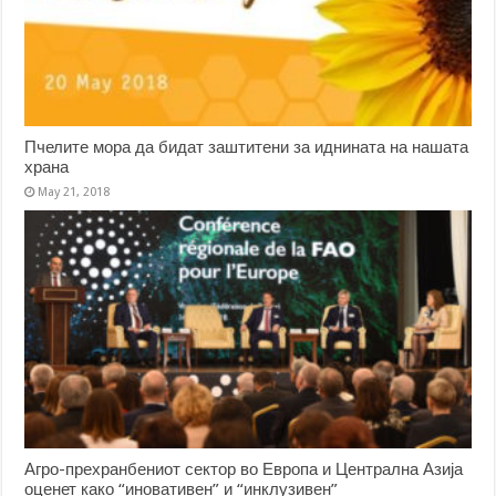
Пчелите мора да бидат заштитени за иднината на нашата
храна
May 21, 2018
Агро-прехранбениот сектор во Европа и Централна Азија
оценет како “иновативен” и “инклузивен”