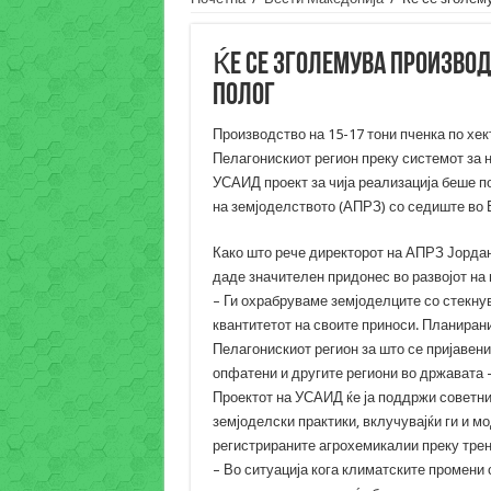
Ќе се зголемува производ
Полог
Производство на 15-17 тони пченка по хек
Пелагонискиот регион преку системот за 
УСАИД проект за чија реализација беше п
на земјоделството (АПРЗ) со седиште во 
Како што рече директорот на АПРЗ Јордан
даде значителен придонес во развојот на
– Ги охрабруваме земјоделците со стекнув
квантитетот на своите приноси. Планирани
Пелагонискиот регион за што се пријавени
опфатени и другите региони во државата 
Проектот на УСАИД ќе ја поддржи советни
земјоделски практики, вклучувајќи ги и м
регистрираните агрохемикалии преку трен
– Во ситуација кога климатските промени 