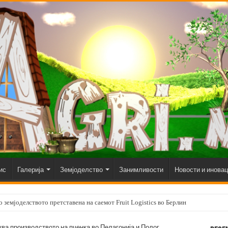
ис
Галерија
Земјоделство
Занимливости
Новости и инова
 земјоделството претставена на саемот Fruit Logistics во Берлин
ува производството на пченка во Пелагонија и Полог