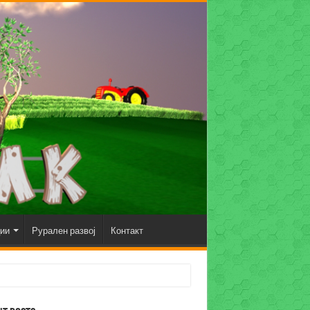
ции
Рурален развој
Контакт