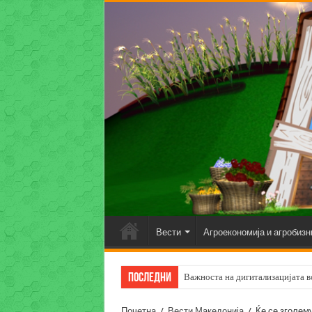
Вести
Агроекономија и агробизн
Последни
Важноста на дигитализацијата во
Почетна
/
Вести Македонија
/
Ќе се зголем