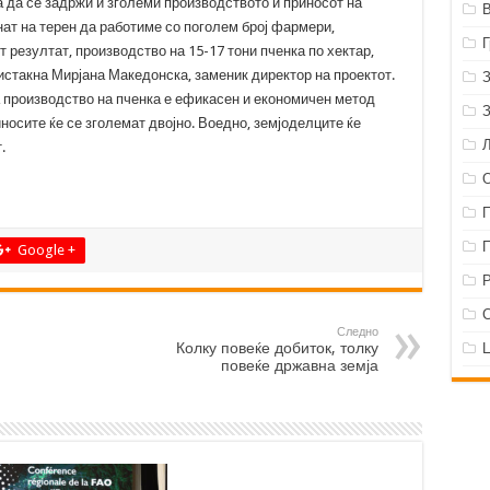
 да се задржи и зголеми производството и приносот на
нат на терен да работиме со поголем број фармери,
т резултат, производство на 15-17 тони пченка по хектар,
истакна Мирјана Македонска, заменик директор на проектот.
а производство на пченка е ефикасен и економичен метод
иносите ќе се зголемат двојно. Воедно, земјоделците ќе
.
Google +
Р
Следно
Колку повеќе добиток, толку
повеќе државна земја