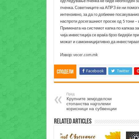
одгледување пченка ќе биде неопходен за
пченка. Советниците на АПРЗ ќе ни помог
интензивно, за да го добиеме посакуванио
наспроти досегашниот просек од 5 тони – 
Примената на системот капка по капкаа з
чија инвестиција се враќа брзо бидејќи пр
можат и самоиницијативно да инвестираат
Извор:
vecer.com.mk
Facebook
Twitter
Сподели
Пред
Kрупните земјоделски
стопанства најголеми
корисници на субвенции
Related Articles