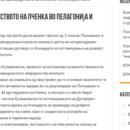
Rece
Важ
ството на пченка во Пелагонија и
земј
Logi
Пче
тар наспроти досегашниот просек од 5 тони во Полошкиот и
на 
наводнување капка по капкаа е целта на четиригодишен
Агр
отпишан договор со Агенцијата за поттикнување на развојот
Цент
Битола.
“ин
ИПА
 Кузмановски, проектот за експанзија на малите бизниси ќе
 македонското земјоделство воопшто.
ИПА
ање на знаењата од овој проект да го зголемат квалитетот и
те активности најпрво ќе се реализираат во Полошкиот и
 44 одгледувачи на пченка, а наскоро со нив ќе бидат
Кате
– посочи Кузмановски по потпишувањето на Договорот.
чката мрежа на Агенцијата за промоција на добрите
А
одерните постапки, како и соодветната употреба на
инзи и теренски надзор.
се поинтензивни, постоењето систем капка по капкаа за