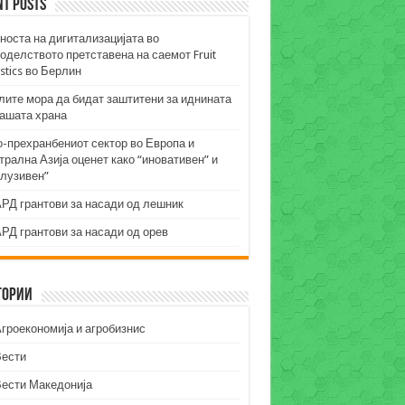
nt Posts
носта на дигитализацијата во
оделството претставена на саемот Fruit
stics во Берлин
лите мора да бидат заштитени за иднината
нашата храна
о-прехранбениот сектор во Европа и
рална Азија оценет како “иновативен” и
клузивен”
РД грантови за насади од лешник
РД грантови за насади од орев
гории
гроекономија и агробизнис
Вести
Вести Македонија