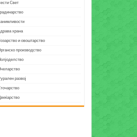
Вести Свет
Градинарство
Занимливости
Здрава храна
Лозарство и овоштарство
Органско производство
Полјоделство
Пчеларство
урален развој
Сточарство
Цвеќарство